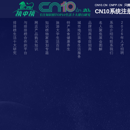
CN10系统注
排
与
网
知
旅
特
城
品
名
系
2
排
排
店
识
游
产
市
牌
人
统
0
榜
排
产
榜
大
美
地
招
聚
介
2
生
榜
品
独
学
食
区
商
焦
绍
6
活
合
购
家
生
健
装
项
展
与
年
十
作
买
策
活
康
修
目
会
联
人
大
的
知
划
百
养
生
招
图
系
才
研
平
识
专
科
生
活
商
解
我
招
究
台
题
服
们
聘
务