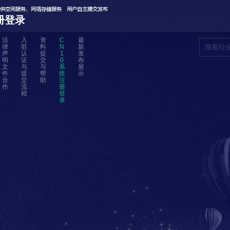
册登录
法
入
资
C
最
律
驻
料
N
新
声
认
提
1
发
明
证
交
0
布
文
与
与
系
展
件
提
帮
统
示
合
交
助
注
作
流
册
程
登
录