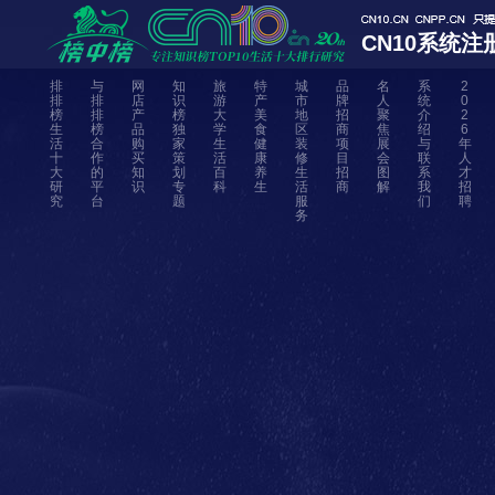
CN10系统注
排
与
网
知
旅
特
城
品
名
系
2
排
排
店
识
游
产
市
牌
人
统
0
榜
排
产
榜
大
美
地
招
聚
介
2
生
榜
品
独
学
食
区
商
焦
绍
6
活
合
购
家
生
健
装
项
展
与
年
十
作
买
策
活
康
修
目
会
联
人
大
的
知
划
百
养
生
招
图
系
才
研
平
识
专
科
生
活
商
解
我
招
究
台
题
服
们
聘
务