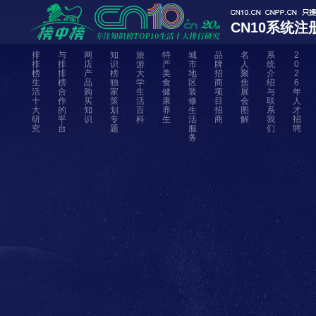
CN10系统注
排
与
网
知
旅
特
城
品
名
系
2
排
排
店
识
游
产
市
牌
人
统
0
榜
排
产
榜
大
美
地
招
聚
介
2
生
榜
品
独
学
食
区
商
焦
绍
6
活
合
购
家
生
健
装
项
展
与
年
十
作
买
策
活
康
修
目
会
联
人
大
的
知
划
百
养
生
招
图
系
才
研
平
识
专
科
生
活
商
解
我
招
究
台
题
服
们
聘
务