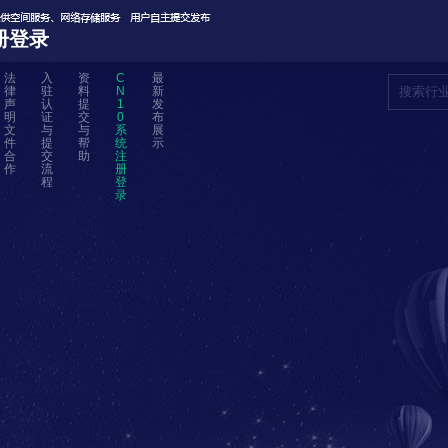
册登录
法
入
资
C
最
律
驻
料
N
新
声
认
提
1
发
明
证
交
0
布
文
与
与
系
展
件
提
帮
统
示
合
交
助
注
作
流
册
程
登
录