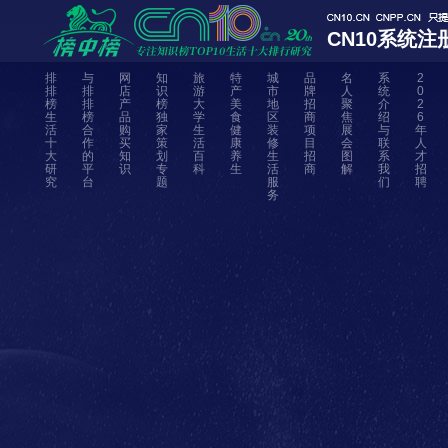
CN10系统注
排
与
网
知
旅
特
城
品
名
系
2
排
排
店
识
游
产
市
牌
人
统
0
榜
排
产
榜
大
美
地
招
聚
介
2
生
榜
品
独
学
食
区
商
焦
绍
6
活
合
购
家
生
健
装
项
展
与
年
十
作
买
策
活
康
修
目
会
联
人
大
的
知
划
百
养
生
招
图
系
才
研
平
识
专
科
生
活
商
解
我
招
究
台
题
服
们
聘
务