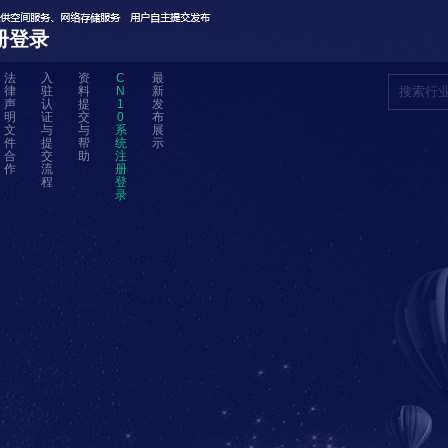
册登录
法
入
资
C
最
律
驻
料
N
新
声
认
提
1
发
明
证
交
0
布
文
与
与
系
展
件
提
帮
统
示
合
交
助
注
作
流
册
程
登
录