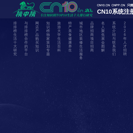
CN10系统注
排
与
网
知
旅
特
城
品
名
系
2
排
排
店
识
游
产
市
牌
人
统
0
榜
排
产
榜
大
美
地
招
聚
介
2
生
榜
品
独
学
食
区
商
焦
绍
6
活
合
购
家
生
健
装
项
展
与
年
十
作
买
策
活
康
修
目
会
联
人
大
的
知
划
百
养
生
招
图
系
才
研
平
识
专
科
生
活
商
解
我
招
究
台
题
服
们
聘
务