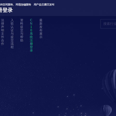
册登录
法
入
资
C
最
律
驻
料
N
新
声
认
提
1
发
明
证
交
0
布
文
与
与
系
展
件
提
帮
统
示
合
交
助
注
作
流
册
程
登
录