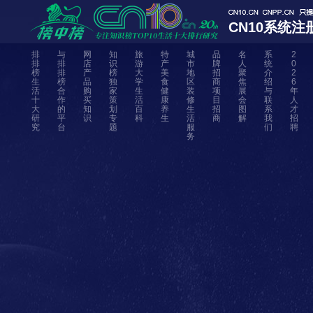
CN10系统注
排
与
网
知
旅
特
城
品
名
系
2
排
排
店
识
游
产
市
牌
人
统
0
榜
排
产
榜
大
美
地
招
聚
介
2
生
榜
品
独
学
食
区
商
焦
绍
6
活
合
购
家
生
健
装
项
展
与
年
十
作
买
策
活
康
修
目
会
联
人
大
的
知
划
百
养
生
招
图
系
才
研
平
识
专
科
生
活
商
解
我
招
究
台
题
服
们
聘
务