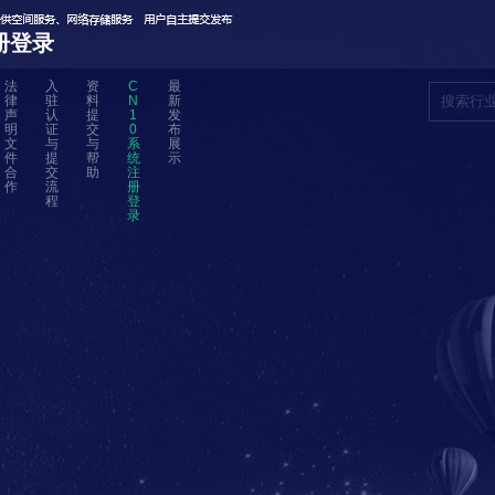
册登录
法
入
资
C
最
律
驻
料
N
新
声
认
提
1
发
明
证
交
0
布
文
与
与
系
展
件
提
帮
统
示
合
交
助
注
作
流
册
程
登
录