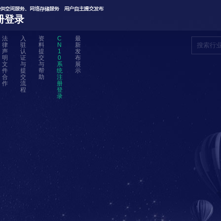
册登录
法
入
资
C
最
律
驻
料
N
新
声
认
提
1
发
明
证
交
0
布
文
与
与
系
展
件
提
帮
统
示
合
交
助
注
作
流
册
程
登
录