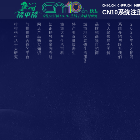
CN10系统注
排
与
网
知
旅
特
城
品
名
系
2
排
排
店
识
游
产
市
牌
人
统
0
榜
排
产
榜
大
美
地
招
聚
介
2
生
榜
品
独
学
食
区
商
焦
绍
6
活
合
购
家
生
健
装
项
展
与
年
十
作
买
策
活
康
修
目
会
联
人
大
的
知
划
百
养
生
招
图
系
才
研
平
识
专
科
生
活
商
解
我
招
究
台
题
服
们
聘
务