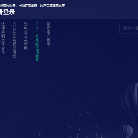
册登录
法
入
资
C
最
律
驻
料
N
新
声
认
提
1
发
明
证
交
0
布
文
与
与
系
展
件
提
帮
统
示
合
交
助
注
作
流
册
程
登
录