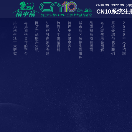
CN10系统注
排
与
网
知
旅
特
城
品
名
系
2
排
排
店
识
游
产
市
牌
人
统
0
榜
排
产
榜
大
美
地
招
聚
介
2
生
榜
品
独
学
食
区
商
焦
绍
6
活
合
购
家
生
健
装
项
展
与
年
十
作
买
策
活
康
修
目
会
联
人
大
的
知
划
百
养
生
招
图
系
才
研
平
识
专
科
生
活
商
解
我
招
究
台
题
服
们
聘
务