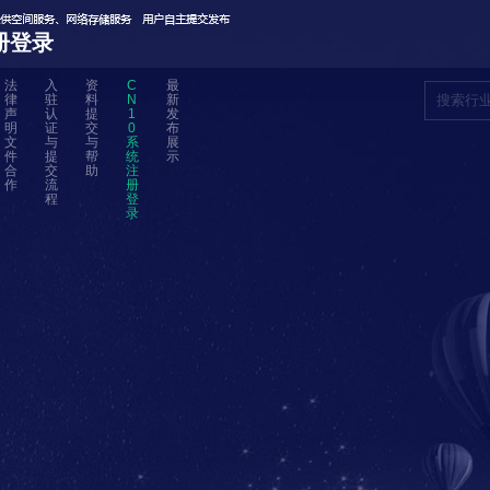
册登录
法
入
资
C
最
律
驻
料
N
新
声
认
提
1
发
明
证
交
0
布
文
与
与
系
展
件
提
帮
统
示
合
交
助
注
作
流
册
程
登
录