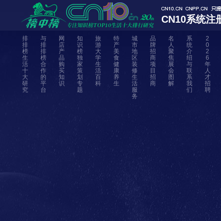
CN10系统注
排
与
网
知
旅
特
城
品
名
系
2
排
排
店
识
游
产
市
牌
人
统
0
榜
排
产
榜
大
美
地
招
聚
介
2
生
榜
品
独
学
食
区
商
焦
绍
6
活
合
购
家
生
健
装
项
展
与
年
十
作
买
策
活
康
修
目
会
联
人
大
的
知
划
百
养
生
招
图
系
才
研
平
识
专
科
生
活
商
解
我
招
究
台
题
服
们
聘
务