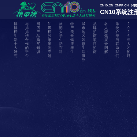
CN10系统注
排
与
网
知
旅
特
城
品
名
系
2
排
排
店
识
游
产
市
牌
人
统
0
榜
排
产
榜
大
美
地
招
聚
介
2
生
榜
品
独
学
食
区
商
焦
绍
6
活
合
购
家
生
健
装
项
展
与
年
十
作
买
策
活
康
修
目
会
联
人
大
的
知
划
百
养
生
招
图
系
才
研
平
识
专
科
生
活
商
解
我
招
究
台
题
服
们
聘
务