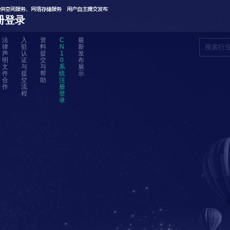
册登录
法
入
资
C
最
律
驻
料
N
新
声
认
提
1
发
明
证
交
0
布
文
与
与
系
展
件
提
帮
统
示
合
交
助
注
作
流
册
程
登
录