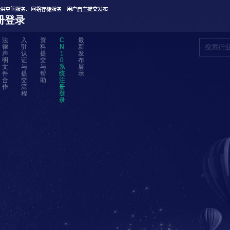
册登录
法
入
资
C
最
律
驻
料
N
新
声
认
提
1
发
明
证
交
0
布
文
与
与
系
展
件
提
帮
统
示
合
交
助
注
作
流
册
程
登
录