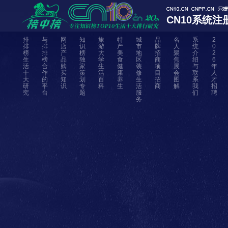
CN10系统注
排
与
网
知
旅
特
城
品
名
系
2
排
排
店
识
游
产
市
牌
人
统
0
榜
排
产
榜
大
美
地
招
聚
介
2
生
榜
品
独
学
食
区
商
焦
绍
6
活
合
购
家
生
健
装
项
展
与
年
十
作
买
策
活
康
修
目
会
联
人
大
的
知
划
百
养
生
招
图
系
才
研
平
识
专
科
生
活
商
解
我
招
究
台
题
服
们
聘
务