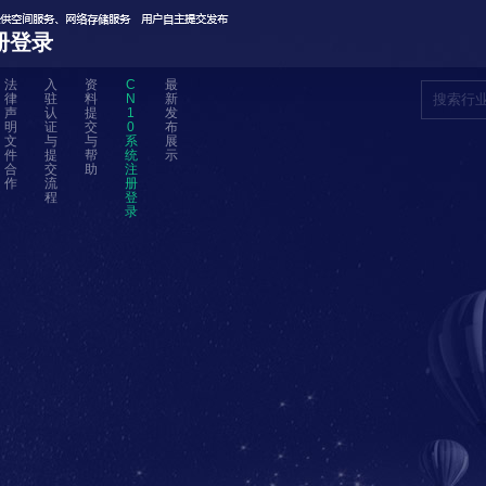
册登录
法
入
资
C
最
律
驻
料
N
新
声
认
提
1
发
明
证
交
0
布
文
与
与
系
展
件
提
帮
统
示
合
交
助
注
作
流
册
程
登
录