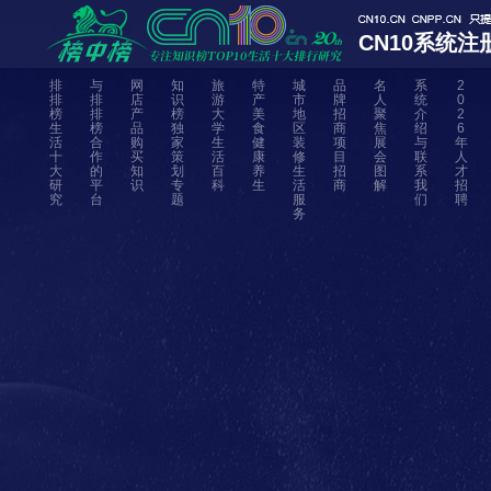
CN10系统注
排
与
网
知
旅
特
城
品
名
系
2
排
排
店
识
游
产
市
牌
人
统
0
榜
排
产
榜
大
美
地
招
聚
介
2
生
榜
品
独
学
食
区
商
焦
绍
6
活
合
购
家
生
健
装
项
展
与
年
十
作
买
策
活
康
修
目
会
联
人
大
的
知
划
百
养
生
招
图
系
才
研
平
识
专
科
生
活
商
解
我
招
究
台
题
服
们
聘
务