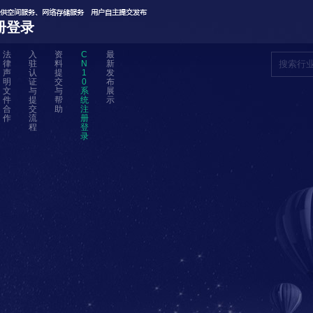
册登录
法
入
资
C
最
律
驻
料
N
新
声
认
提
1
发
明
证
交
0
布
文
与
与
系
展
件
提
帮
统
示
合
交
助
注
作
流
册
程
登
录