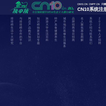
CN10系统注
排
与
网
知
旅
特
城
品
名
系
2
排
排
店
识
游
产
市
牌
人
统
0
榜
排
产
榜
大
美
地
招
聚
介
2
生
榜
品
独
学
食
区
商
焦
绍
6
活
合
购
家
生
健
装
项
展
与
年
十
作
买
策
活
康
修
目
会
联
人
大
的
知
划
百
养
生
招
图
系
才
研
平
识
专
科
生
活
商
解
我
招
究
台
题
服
们
聘
务