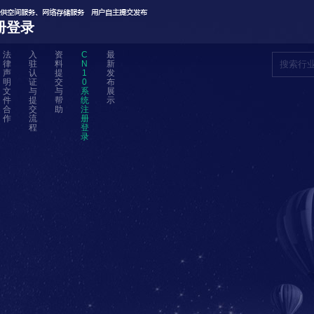
册登录
法
入
资
C
最
律
驻
料
N
新
声
认
提
1
发
明
证
交
0
布
文
与
与
系
展
件
提
帮
统
示
合
交
助
注
作
流
册
程
登
录