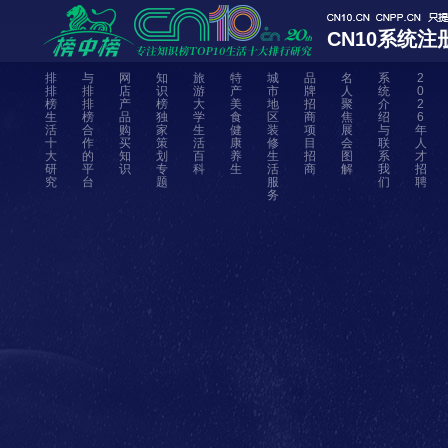
CN10系统注
排
与
网
知
旅
特
城
品
名
系
2
排
排
店
识
游
产
市
牌
人
统
0
榜
排
产
榜
大
美
地
招
聚
介
2
生
榜
品
独
学
食
区
商
焦
绍
6
活
合
购
家
生
健
装
项
展
与
年
十
作
买
策
活
康
修
目
会
联
人
大
的
知
划
百
养
生
招
图
系
才
研
平
识
专
科
生
活
商
解
我
招
究
台
题
服
们
聘
务