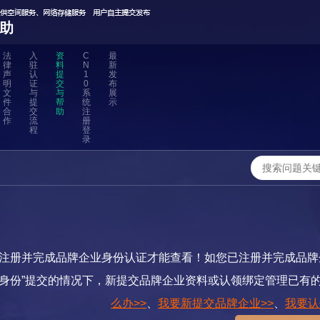
助
法
入
资
C
最
律
驻
料
N
新
声
认
提
1
发
明
证
交
0
布
文
与
与
系
展
件
提
帮
统
示
合
交
助
注
作
流
册
程
登
录
注册并完成品牌企业身份认证才能查看！如您已注册并完成品牌
业身份”提交的情况下，新提交品牌企业资料或认领绑定管理已有
么办>>
、
我要新提交品牌企业>>
、
我要认