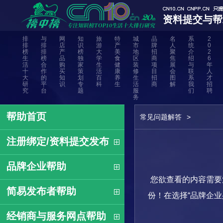
资料提交与帮
排
与
网
知
旅
特
城
品
名
系
2
排
排
店
识
游
产
市
牌
人
统
0
榜
排
产
榜
大
美
地
招
聚
介
2
生
榜
品
独
学
食
区
商
焦
绍
6
活
合
购
家
生
健
装
项
展
与
年
十
作
买
策
活
康
修
目
会
联
人
大
的
知
划
百
养
生
招
图
系
才
研
平
识
专
科
生
活
商
解
我
招
究
台
题
服
们
聘
务
帮助首页
常见问题解答
>
注册绑定/资料提交发布
品牌企业帮助
您欲查看的内容需要
简易发布者帮助
份！在选择“品牌企
经销商与服务网点帮助