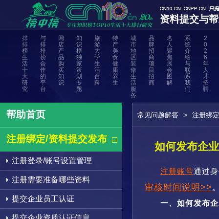
资料提交与帮
排
与
网
知
旅
特
城
品
名
系
2
排
排
店
识
游
产
市
牌
人
统
0
榜
排
产
榜
大
美
地
招
聚
介
2
生
榜
品
独
学
食
区
商
焦
绍
6
活
合
购
家
生
健
装
项
展
与
年
十
作
买
策
活
康
修
目
会
联
人
大
的
知
划
百
养
生
招
图
系
才
研
平
识
专
科
生
活
商
解
我
招
究
台
题
服
们
聘
务
帮助首页
常见问题解答
>
注册绑定
注册绑定/资料提交发布
如何发布企业
注册登录/账号设置管理
注册账号
通过身
注册需要准备哪些资料
审核时间说明>>
提交企业员工认证
一、如何发布企
提交企业资质认证信息