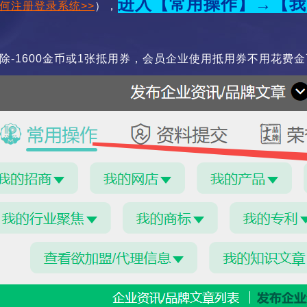
进入
【常用操作】→【我
何注册登录系统>>
），
除-1600金币或1张抵用券，
会员企业使用抵用券不用花费金