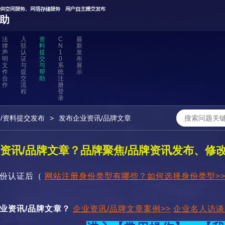
助
法
入
资
C
最
律
驻
料
N
新
声
认
提
1
发
明
证
交
0
布
文
与
与
系
展
件
提
帮
统
示
合
交
助
注
作
流
册
程
登
录
/资料提交发布
>
发布企业资讯/品牌文章
资讯/品牌文章？品牌聚焦/品牌资讯发布、修
份认证
后（
网站注册身份类型有哪些？如何选择身份类型>
。
业资讯/品牌文章？
企业资讯/品牌文章案例>>
企业名人访谈