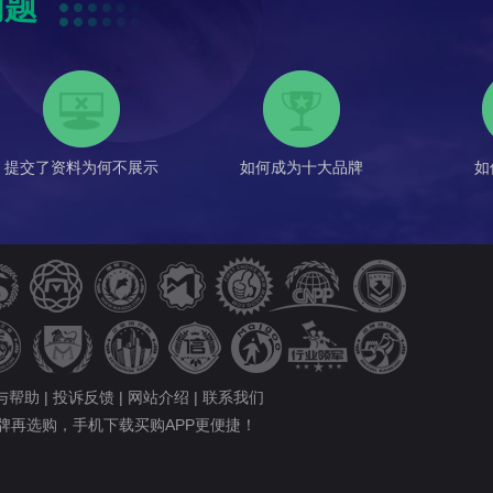
问题
提交了资料为何不展示
如何成为十大品牌
如
与帮助
|
投诉反馈
|
网站介绍
|
联系我们
牌再选购，手机下载买购APP更便捷！