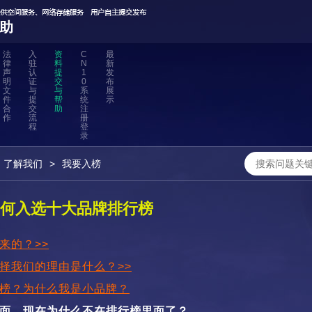
助
法
入
资
C
最
律
驻
料
N
新
声
认
提
1
发
明
证
交
0
布
文
与
与
系
展
件
提
帮
统
示
合
交
助
注
作
流
册
程
登
录
了解我们
>
我要入榜
何入选十大品牌排行榜
来的？>>
择我们的理由是什么？>>
榜？为什么我是小品牌？
面，现在为什么不在排行榜里面了？