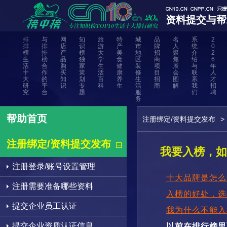
资料提交与帮
排
与
网
知
旅
特
城
品
名
系
2
排
排
店
识
游
产
市
牌
人
统
0
榜
排
产
榜
大
美
地
招
聚
介
2
生
榜
品
独
学
食
区
商
焦
绍
6
活
合
购
家
生
健
装
项
展
与
年
十
作
买
策
活
康
修
目
会
联
人
大
的
知
划
百
养
生
招
图
系
才
研
平
识
专
科
生
活
商
解
我
招
究
台
题
服
们
聘
务
帮助首页
注册绑定/资料提交发布
>
注册绑定/资料提交发布
我要入榜，如
注册登录/账号设置管理
十大品牌是怎么
注册需要准备哪些资料
入榜的好处，选
提交企业员工认证
我为什么不能入
提交企业资质认证信息
以前在排行榜里