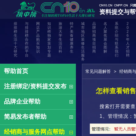
资料提交与帮
排
与
网
知
旅
特
城
品
名
系
2
排
排
店
识
游
产
市
牌
人
统
0
榜
排
产
榜
大
美
地
招
聚
介
2
生
榜
品
独
学
食
区
商
焦
绍
6
活
合
购
家
生
健
装
项
展
与
年
十
作
买
策
活
康
修
目
会
联
人
大
的
知
划
百
养
生
招
图
系
才
研
平
识
专
科
生
活
商
解
我
招
究
台
题
服
们
聘
务
帮助首页
常见问题解答
>
经销商
注册绑定/资料提交发布
怎样查看销售
品牌企业帮助
搜索打开需要查
简易发布者帮助
1、管理情况：
经销商与服务网点帮助