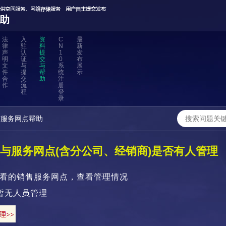
助
法
入
资
C
最
律
驻
料
N
新
声
认
提
1
发
明
证
交
0
布
文
与
与
系
展
件
提
帮
统
示
合
交
助
注
作
流
册
程
登
录
与服务网点帮助
与服务网点(含分公司、经销商)是否有人管理
看的销售服务网点，查看管理情况
暂无人员管理