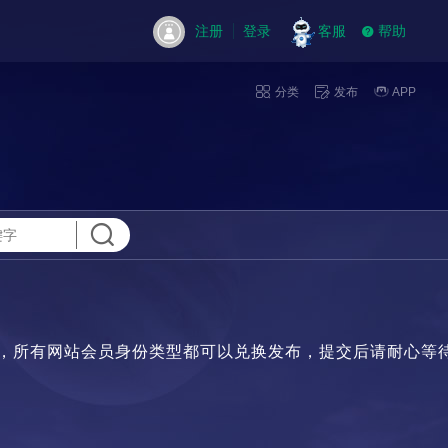
注册
登录
客服
帮助
分类
发布
APP
)，
所有网站会员身份类型都可以兑换发布
，提交后请耐心
等