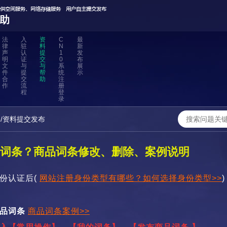
助
法
入
资
C
最
律
驻
料
N
新
声
认
提
1
发
明
证
交
0
布
文
与
与
系
展
件
提
帮
统
示
合
交
助
注
作
流
册
程
登
录
/资料提交发布
词条？商品词条修改、删除、案例说明
份认证
后
(
网站注册身份类型有哪些？如何选择身份类型>>
商品词条
商品词条案例>>