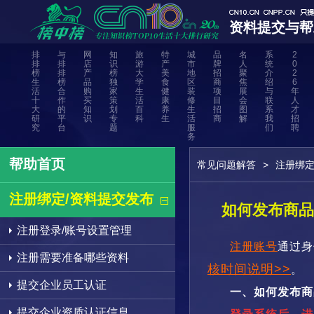
资料提交与帮
排
与
网
知
旅
特
城
品
名
系
2
排
排
店
识
游
产
市
牌
人
统
0
榜
排
产
榜
大
美
地
招
聚
介
2
生
榜
品
独
学
食
区
商
焦
绍
6
活
合
购
家
生
健
装
项
展
与
年
十
作
买
策
活
康
修
目
会
联
人
大
的
知
划
百
养
生
招
图
系
才
研
平
识
专
科
生
活
商
解
我
招
究
台
题
服
们
聘
务
帮助首页
常见问题解答
>
注册绑定
注册绑定/资料提交发布
如何发布商品
注册登录/账号设置管理
注册账号
通过身
注册需要准备哪些资料
核时间说明>>
。
提交企业员工认证
一、如何发布
提交企业资质认证信息